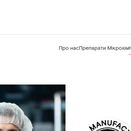
Про нас
Препарати Мікрохім