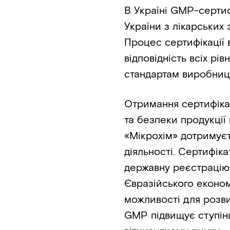
В Україні GMP-серти
України з лікарських
Процес сертифікації 
відповідність всіх рі
стандартам виробницт
Отримання сертифікат
та безпеки продукції 
«Мікрохім» дотримуєт
діяльності. Сертифік
державну реєстрацію 
Євразійського економ
можливості для розви
GMP підвищує ступінь