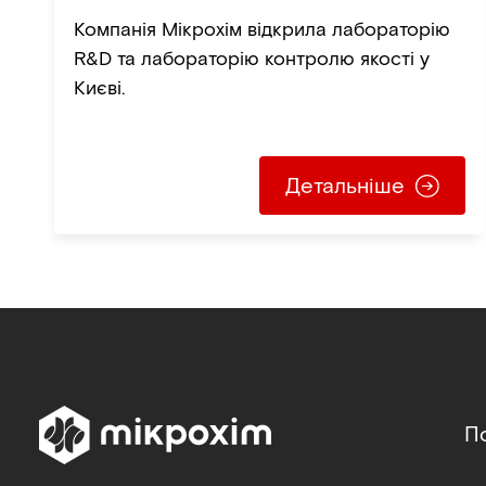
рішення для розвитку
Компанія Мікрохім відкрила лабораторію
фармацевтичних
R&D та лабораторію контролю якості у
технологій
Києві.
Детальніше
П