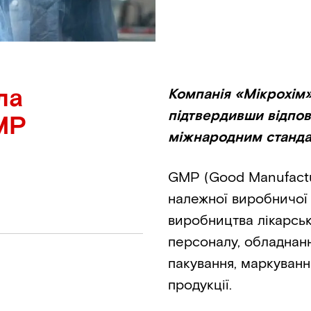
ла
Компанія «Мікрохім
підтвердивши відпов
MP
міжнародним стандар
GMP (Good Manufactur
належної виробничої 
виробництва лікарськ
персоналу, обладнанн
пакування, маркуванн
продукції.