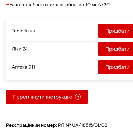
Езантал таблетки, в/плів. обол. по 10 мг №30
Придбати
Tabletki.ua
Придбати
Ліки 24
Придбати
Aптека 911
Переглянути інструкцію
Реєстраційний номер
:
РП № UA/18515/01/02