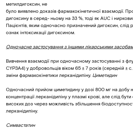
метилдигоксин, не
було виявлено доказів фармакокінетичної взаємодії. П
дигоксину в серед- ньому на 33 %, тоді як AUC і нирков
Пацієнтів, яким одночасно призначений дигоксин, слід
ознак інтоксикації дигоксином.
Одночасне застосування з іншими лікарськими засоба
Вивчення взаємодії при одночасному застосуванні з фл
СYP3A4) у добровольців віком 65 ± 7 років (середній ± с.
зміни фармакокінетики лерканідипіну.
Циметидин
Одночасний прийом циметидину у дозі 800 мг на добу н
концентрації лерканідипіну у плазмі крові, але слід бу
високих доз через можливість збільшення біодоступност
лерканідипіну.
Симвастатин