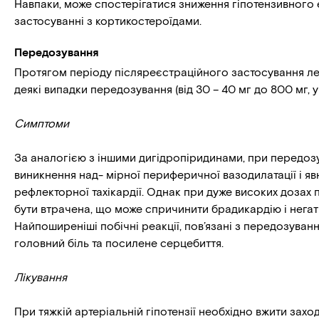
Навпаки, може спостерігатися зниження гіпотензивного
застосуванні з кортикостероїдами.
Передозування
Протягом періоду післяреєстраційного застосування л
деякі випадки передозування (від 30 – 40 мг до 800 мг, у
Симптоми
За аналогією з іншими дигідропіридинами, при передозу
виникнення над- мірної периферичної вазодилатації і явно
рефлекторної тахікардії. Однак при дуже високих дозах
бути втрачена, що може спричинити брадикардію і негат
Найпоширеніші побічні реакції, пов’язані з передозуванн
головний біль та посилене серцебиття.
Лікування
При тяжкій артеріальній гіпотензії необхідно вжити захо