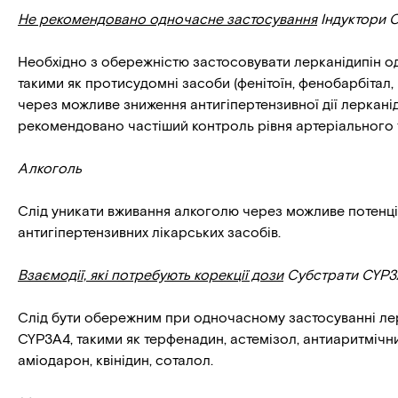
Не рекомендовано одночасне застосування
Індуктори 
Необхідно з обережністю застосовувати лерканідипін о
такими як протисудомні засоби (фенітоїн, фенобарбітал
через можливе зниження антигіпертензивної дії лерканід
рекомендовано частіший контроль рівня артеріального 
Алкоголь
Слід уникати вживання алкоголю через можливе потенц
антигіпертензивних лікарських засобів.
Взаємодії, які потребують корекції дози
Субстрати CYP3
Слід бути обережним при одночасному застосуванні лер
CYP3A4, такими як терфенадин, астемізол, антиаритмічни
аміодарон, квінідин, соталол.