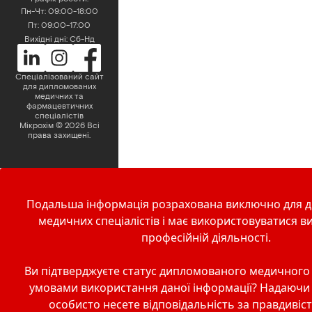
Пн-Чт: 09:00-18:00
Пт: 09:00-17:00
Вихідні дні: Сб-Нд
Спеціалізований сайт
для дипломованих
медичних та
фармацевтичних
спеціалістів
Мікрохім
©
2026
Всі
права захищені.
Подальша інформація розрахована виключно для 
медичних спеціалістів і має використовуватися ви
професійній діяльності.
Ви підтверджуєте статус дипломованого медичного с
умовами використання даної інформації? Надаючи 
особисто несете відповідальність за правдивіс