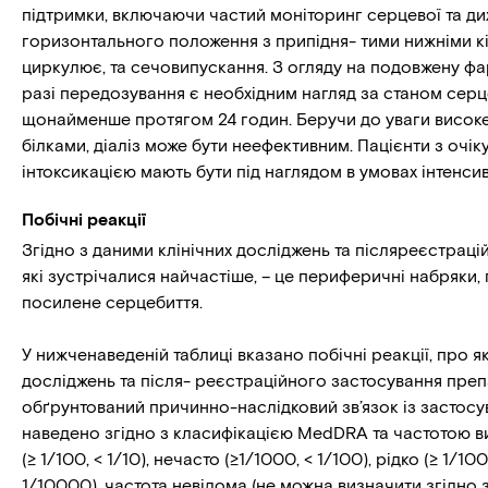
підтримки, включаючи частий моніторинг серцевої та ди
горизонтального положення з припідня- тими нижніми кі
циркулює, та сечовипускання. З огляду на подовжену фа
разі передозування є необхідним нагляд за станом серц
щонайменше протягом 24 годин. Беручи до уваги високе 
білками, діаліз може бути неефективним. Пацієнти з оч
інтоксикацією мають бути під наглядом в умовах інтенсивн
Побічні реакції
Згідно з даними клінічних досліджень та післяреєстрацій
які зустрічалися найчастіше, – це периферичні набряки, г
посилене серцебиття.
У нижченаведеній таблиці вказано побічні реакції, про я
досліджень та після- реєстраційного застосування препар
обґрунтований причинно-наслідковий зв’язок із застосу
наведено згідно з класифікацією MedDRA та частотою вин
(≥ 1/100, < 1/10), нечасто (≥1/1000, < 1/100), рідко (≥ 1/10
1/10000), частота невідома (не можна визначити згідно 