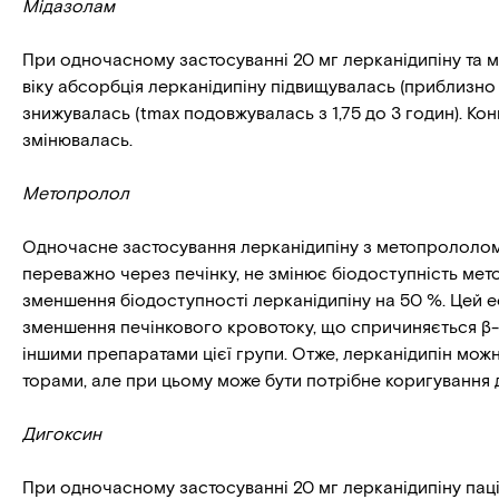
Мідазолам
При одночасному застосуванні 20 мг лерканідипіну та м
віку абсорбція лерканідипіну підвищувалась (приблизно 
знижувалась (tmax подовжувалась з 1,75 до 3 годин). Ко
змінювалась.
Метопролол
Одночасне застосування лерканідипіну з метопрололом
переважно через печінку, не змінює біодоступність мет
зменшення біодоступності лерканідипіну на 50 %. Цей 
зменшення печінкового кровотоку, що спричиняється β-
іншими препаратами цієї групи. Отже, лерканідипін мо
торами, але при цьому може бути потрібне коригування 
Дигоксин
При одночасному застосуванні 20 мг лерканідипіну паці