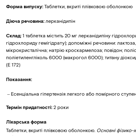
Форма випуску
:
Таблетки, вкриті плівковою оболонкою
Діюча речовина
:
лерканідипін
Склад
:
1 таблетка містить 20 мг лерканідипіну гідрохлор
гідрохлориду гемігідрату); допоміжні речовини: лактоза
мікрокристалічна; натрію кроскармелоза; повідон; поліс
поліетиленгліколь 6000 (макрогол 6000); титану діоксид 
(E 172)
Показання
:
Есенціальна гіпертензія легкого або помірного ступен
Термін придатності
:
2 роки
Лікарська форма
Таблетки, вкриті плівковою оболонкою.
Основні фізико-х