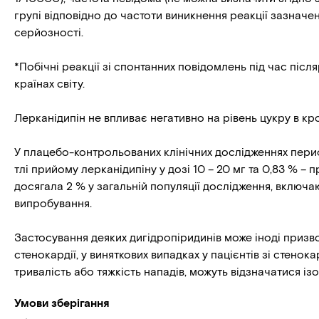
групі відповідно до частоти виникнення реакції зазначе
серйозності.
*Побічні реакції зі спонтанних повідомлень під час піс
країнах світу.
Лерканідипін не впливає негативно на рівень цукру в крові
У плацебо-контрольованих клінічних дослідженнях пери
тлі прийому лерканідипіну у дозі 10 – 20 мг та 0,83 % – 
досягала 2 % у загальній популяції дослідження, включа
випробування.
Застосування деяких дигідропіридинів може іноді приз
стенокардії, у виняткових випадках у пацієнтів зі стенок
тривалість або тяжкість нападів, можуть відзначатися із
Умови зберігання