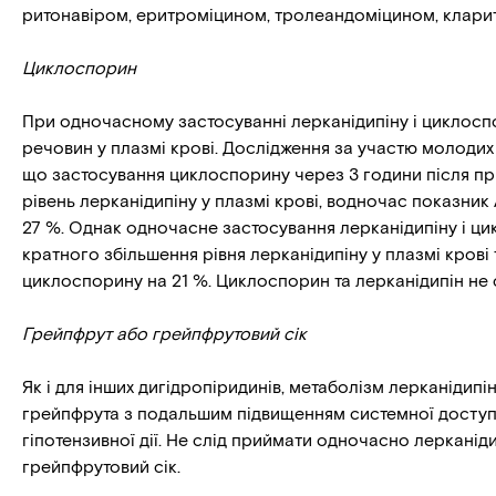
ритонавіром, еритроміцином, тролеандоміцином, клари
Циклоспорин
При одночасному застосуванні лерканідипіну і циклосп
речовин у плазмі крові. Дослідження за участю молоди
що застосування циклоспорину через 3 години після пр
рівень лерканідипіну у плазмі крові, водночас показни
27 %. Однак одночасне застосування лерканідипіну і ц
кратного збільшення рівня лерканідипіну у плазмі кров
циклоспорину на 21 %. Циклоспорин та лерканідипін не 
Грейпфрут
або
грейпфрутовий
сік
Як і для інших дигідропіридинів, метаболізм лерканідипі
грейпфрута з подальшим підвищенням системної доступн
гіпотензивної дії. Не слід приймати одночасно лерканід
грейпфрутовий сік.