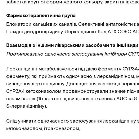
таблетки круглої форми жовтого кольору, вкриті плівко
Фармакотерапевтична група
Блокатори кальцієвих каналів. Селективні антагоністи к
Похідні дигідропіридину. Лерканідипін. Код АТХ С08С А13
Взаємодія з іншими лікарськими засобами та інші види
Протипоказано одночасне застосування
Інгібітори CYP
Лерканідипін метаболізується під дією ферменту CYP3A4,
ферменту, які приймають одночасно з лерканідипіном, м
виведення лерканідипіну. Дослідження взаємодії леркані
CYP3A4 кетоконазолом продемонстрували значне під- в
плазмі крові (15-кратне підвищення показника AUC та 
S-лерканідипіну).
Слід уникати одночасного застосування лерканідипіну з
кетоконазолом, ітраконазолом,