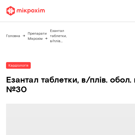
Езантал
Препарати
Головна
таблетки,
Мікрохім
в/плів....
Кардіологія
Езантал таблетки, в/плів. обол.
№30