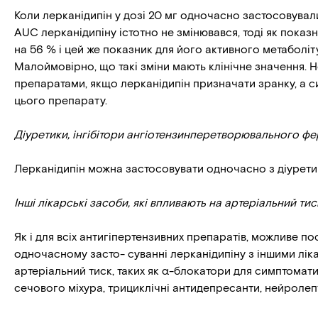
Коли лерканідипін у дозі 20 мг одночасно застосовувал
AUC лерканідипіну істотно не змінювався, тоді як пока
на 56 % і цей же показник для його активного метаболіт
Малоймовірно, що такі зміни мають клінічне значення. Н
препаратами, якщо лерканідипін призначати зранку, а си
цього препарату.
Діуретики,
інгібітори
ангіотензинперетворювального
фе
Лерканідипін можна застосовувати одночасно з діуретик
Інші лікарські засоби, які впливають на артеріальний тис
Як і для всіх антигіпертензивних препаратів, можливе п
одночасному засто- суванні лерканідипіну з іншими лік
артеріальний тиск, таких як α-блокатори для симптомат
сечового міхура, трициклічні антидепресанти, нейролеп